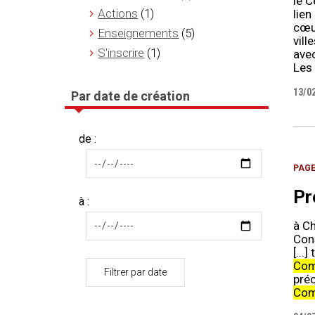
le C
Actions
(1)
lien
cœur
Enseignements
(5)
vill
S'inscrire
(1)
ave
Les 
13/0
Par date de création
de :
PAG
Pr
à :
à C
Con
[...
Com
Filtrer par date
pré
Com