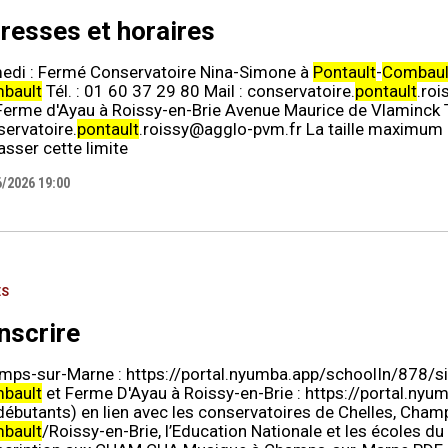
resses et horaires
edi : Fermé Conservatoire Nina-Simone à
Pontault
-
Combaul
bault
Tél. : 01 60 37 29 80 Mail : conservatoire.
pontault
.ro
] Ferme d'Ayau à Roissy-en-Brie Avenue Maurice de Vlaminck T
ervatoire.
pontault
.roissy@agglo-pvm.fr La taille maximum a
sser cette limite
6/2026 19:00
ES
inscrire
mps-sur-Marne : https://portal.nyumba.app/schoolIn/878/s
bault
et Ferme D'Ayau à Roissy-en-Brie : https://portal.nyum
débutants) en lien avec les conservatoires de Chelles, Cha
bault
/Roissy-en-Brie, l’Education Nationale et les écoles du te