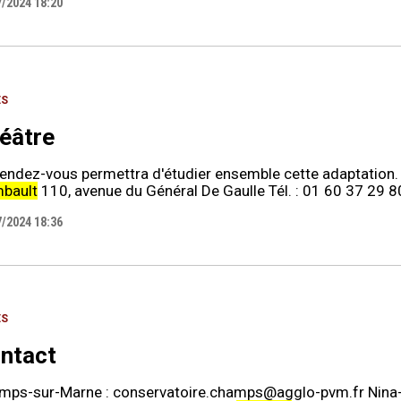
7/2024 18:20
ES
éâtre
rendez-vous permettra d'étudier ensemble cette adaptation
bault
110, avenue du Général De Gaulle Tél. : 01 60 37 29 8
7/2024 18:36
ES
ntact
mps-sur-Marne : conservatoire.champs@agglo-pvm.fr Nin