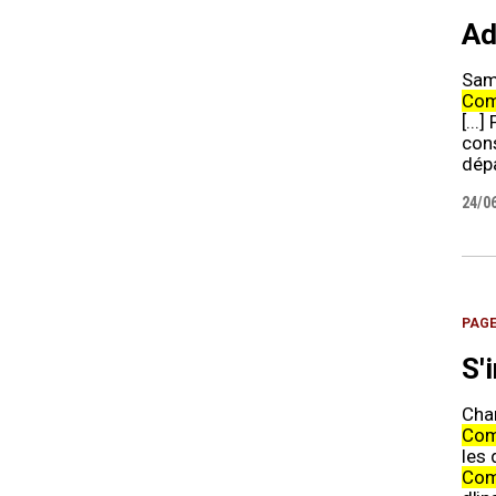
Ad
Sam
Com
[...
cons
dépa
24/0
PAG
S'
Cha
Com
les 
Com