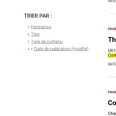
04/0
TRIER PAR :
Pertinence
PAG
Titre
Th
Type de contenu
Date de publication (modifié)
Un 
Com
04/0
PAG
Co
Cha