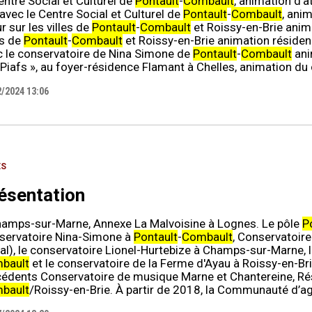
entre Social et Culturel de
Pontault
-
Combault
, animation d’
 avec le Centre Social et Culturel de
Pontault
-
Combault
, anim
 sur les villes de
Pontault
-
Combault
et Roissy-en-Brie anima
es de
Pontault
-
Combault
et Roissy-en-Brie animation résidence
c le conservatoire de Nina Simone de
Pontault
-
Combault
ani
Piafs », au foyer-résidence Flamant à Chelles, animation du
2/2024 13:06
ES
ésentation
hamps-sur-Marne, Annexe La Malvoisine à Lognes. Le pôle
P
servatoire Nina-Simone à
Pontault
-
Combault
, Conservatoire
] tal), le conservatoire Lionel-Hurtebize à Champs-sur-Marne
bault
et le conservatoire de la Ferme d'Ayau à Roissy-en-Bri
cédents Conservatoire de musique Marne et Chantereine, R
bault
/Roissy-en-Brie. À partir de 2018, la Communauté d’