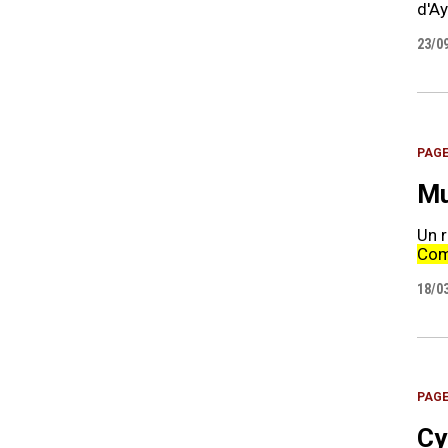
d'Ay
23/0
PAG
Mu
Un 
Com
18/0
PAG
Cy