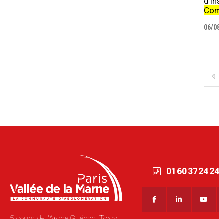
d'i
Com
06/0
01 60 37 24 24
5 cours de l'Arche Guédon, Torcy