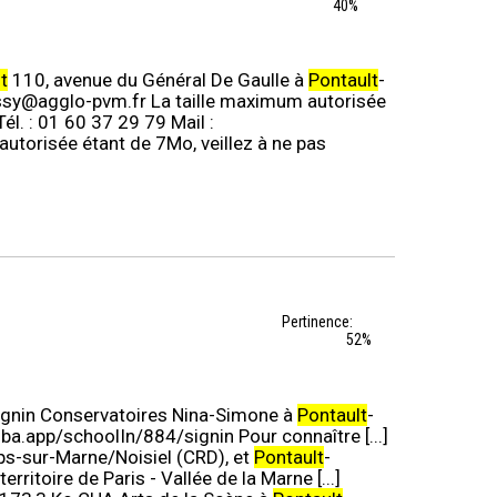
40%
t
110, avenue du Général De Gaulle à
Pontault
-
issy@agglo-pvm.fr La taille maximum autorisée
él. : 01 60 37 29 79 Mail :
utorisée étant de 7Mo, veillez à ne pas
Pertinence:
52%
ignin Conservatoires Nina-Simone à
Pontault
-
ba.app/schoolIn/884/signin Pour connaître [...]
mps-sur-Marne/Noisiel (CRD), et
Pontault
-
rritoire de Paris - Vallée de la Marne [...]