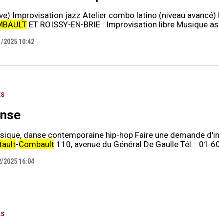
ève) Improvisation jazz Atelier combo latino (niveau avancé
MBAULT
ET ROISSY-EN-BRIE : Improvisation libre Musique ass
1/2025 10:42
ES
nse
ssique, danse contemporaine hip-hop Faire une demande d'in
tault
-
Combault
110, avenue du Général De Gaulle Tél. : 01 6
2/2025 16:04
ES