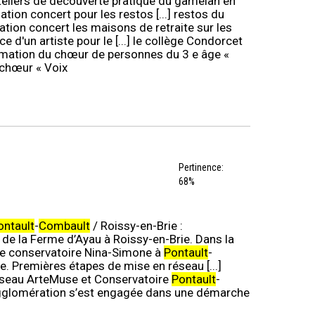
ateliers de découverte pratique du gamelan en
ation concert pour les restos [...] restos du
tion concert les maisons de retraite sur les
 d'un artiste pour le [...] le collège Condorcet
mation du chœur de personnes du 3 e âge «
 chœur « Voix
Pertinence:
68%
ontault
-
Combault
/ Roissy-en-Brie :
 de la Ferme d’Ayau à Roissy-en-Brie. Dans la
, le conservatoire Nina-Simone à
Pontault
-
e. Premières étapes de mise en réseau [...]
éseau ArteMuse et Conservatoire
Pontault
-
agglomération s’est engagée dans une démarche