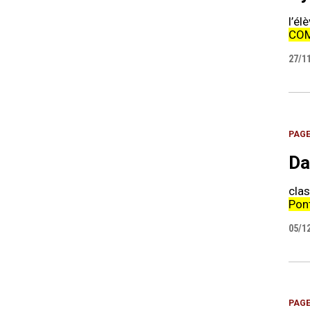
l’él
CO
27/1
PAG
Da
cla
Pon
05/1
PAG