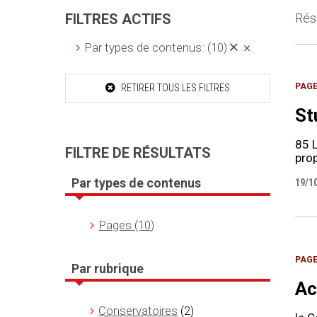
FILTRES ACTIFS
Résu
Par types de contenus:
(10)
PAG
RETIRER TOUS LES FILTRES
St
85 L
FILTRE DE RÉSULTATS
prop
Par types de contenus
19/1
Pages
(10)
PAG
Par rubrique
Ac
Conservatoires
(2)