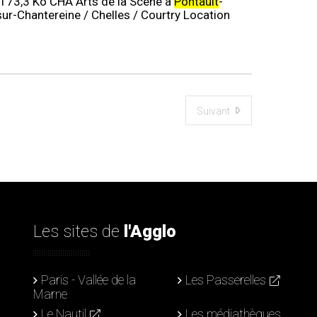
173,3 Ko CHA Arts de la Scène à
Pontault
-
r-Chantereine / Chelles / Courtry Location
Suivant
Les sites de
l'Agglo
Paris - Vallée de la
Les Passerelles
Marne
Le Nautil
Les médiathèques