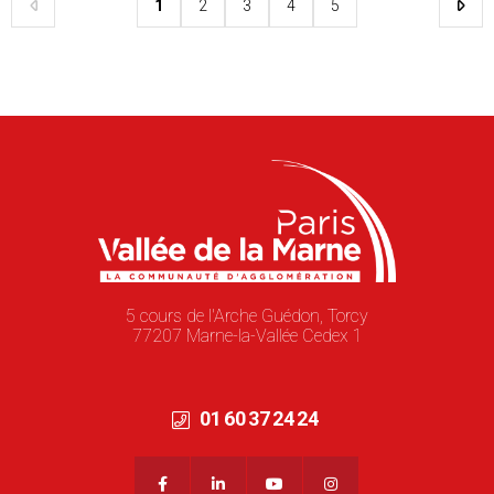
1
2
3
4
5
5 cours de l'Arche Guédon, Torcy
77207 Marne-la-Vallée Cedex 1
01 60 37 24 24