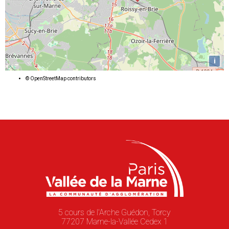
i
©
OpenStreetMap
contributors
5 cours de l'Arche Guédon, Torcy
77207 Marne-la-Vallée Cedex 1