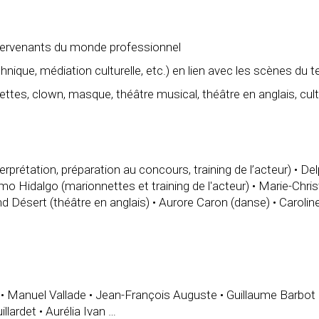
intervenants du monde professionnel
nique, médiation culturelle, etc.) en lien avec les scènes du te
s, clown, masque, théâtre musical, théâtre en anglais, cultur
erprétation, préparation au concours, training de l’acteur) • De
o Hidalgo (marionnettes et training de l'acteur) • Marie-Christi
and Désert (théâtre en anglais) • Aurore Caron (danse) • Caroli
• Manuel Vallade • Jean-François Auguste • Guillaume Barbot 
lardet • Aurélia Ivan …