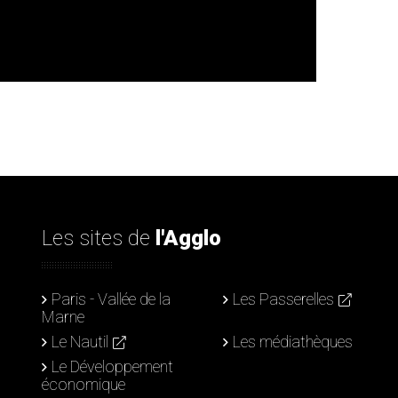
Les sites de
l'Agglo
Paris - Vallée de la
Les Passerelles
Marne
Le Nautil
Les médiathèques
Le Développement
économique