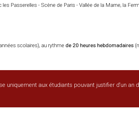
c les Passerelles - Scène de Paris - Vallée de la Marne, la Fe
années scolaires), au rythme
de 20 heures hebdomadaires
(
se uniquement aux étudiants pouvant justifier d'un an 