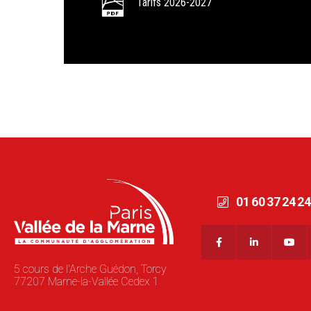
Tarifs 2026-2027
01 60 37 24 24
5 cours de l'Arche Guédon, Torcy
77207 Marne-la-Vallée Cedex 1