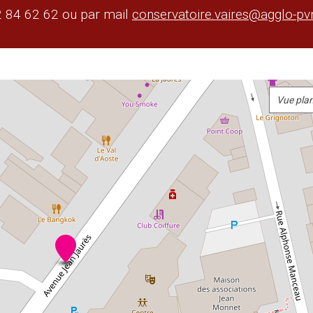
2 84 62 62 ou par mail
conservatoire.vaires@agglo-pv