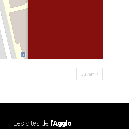
i
Suivant
Les sites de
l'Agglo