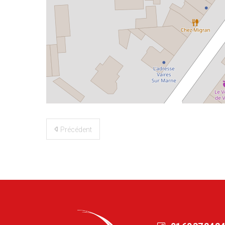
©
OpenStreetMap
contributors
Précédent