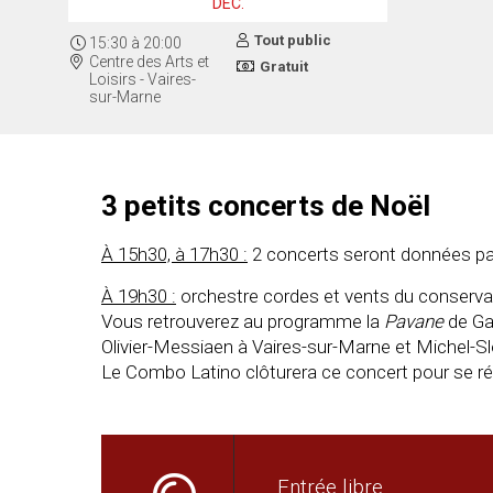
DÉC.
Tout public
15:30
à
20:00
Centre des Arts et
Gratuit
Loisirs - Vaires-
sur-Marne
3 petits concerts de Noël
À 15h30, à 17h30 :
2 concerts seront données par
À 19h30 :
orchestre cordes et vents du conservat
Vous retrouverez au programme la
Pavane
de Gab
Olivier-Messiaen à Vaires-sur-Marne et Michel-S
Le Combo Latino clôturera ce concert pour se réch
Entrée libre