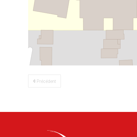
©
OpenStreetMap
contributors
Précédent