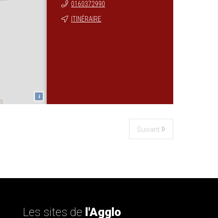
0160372990
ITINÉRAIRE
i
Suivant
Les sites de
l'Agglo