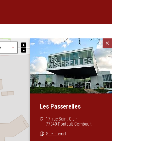
+
−
Les Passerelles
17, rue Saint-Clair
77340 Pontault-Combault
Site Internet