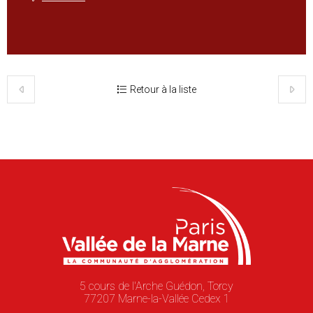
Retour à la liste
5 cours de l'Arche Guédon, Torcy
77207 Marne-la-Vallée Cedex 1