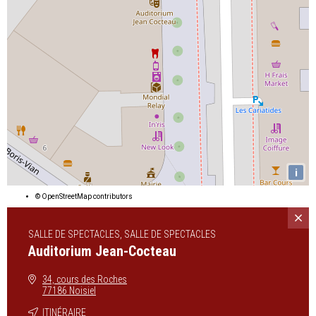
i
©
OpenStreetMap
contributors
SALLE DE SPECTACLES, SALLE DE SPECTACLES
Auditorium Jean-Cocteau
34, cours des Roches
77186 Noisiel
ITINÉRAIRE