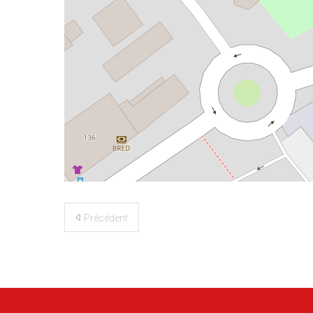
©
OpenStreetMap
contributors
Précédent