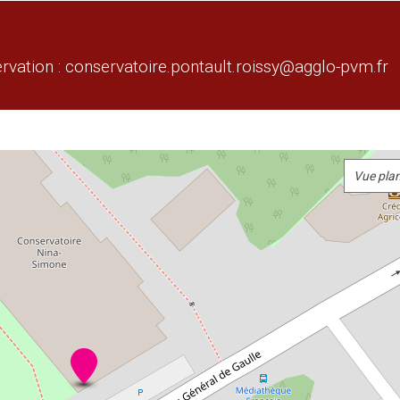
rvation : conservatoire.pontault.roissy@agglo-pvm.fr