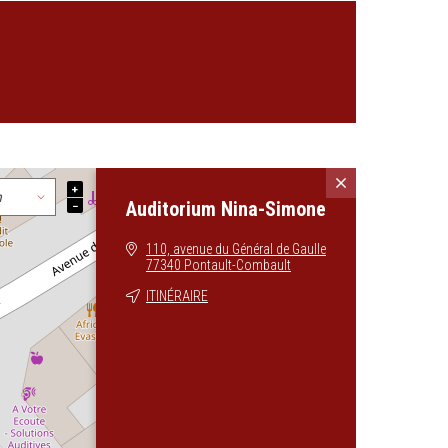
+
Auditorium Nina-Simone
−
110, avenue du Général de Gaulle
77340 Pontault-Combault
ITINÉRAIRE