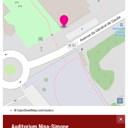
i
©
OpenStreetMap
contributors
Auditorium Nina-Simone