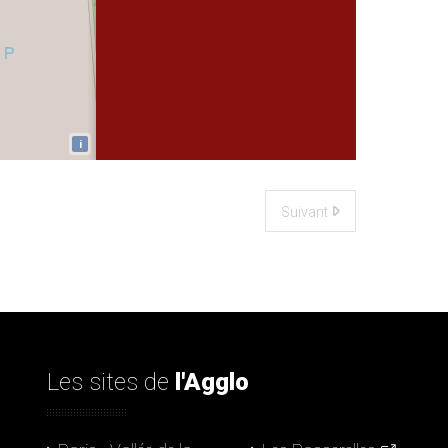
i
Suivant
Les sites de
l'Agglo