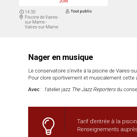
JUIN
Tout public
14:30
Piscine de Vaires-
sur-Marne -
Vaires-sur-Marne
Nager en musique
Le conservatoire s'invite à la piscine de Vaires-s
Pour clore sportivement et musicalement cette a
Avec
: : l’atelier jazz
The Jazz Reporters
du conser
Tarif d'entrée à la pisci
Renseignements auprès 