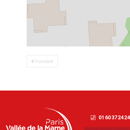
©
OpenStreetMap
contributors
Précédent
01 60 37 24 24