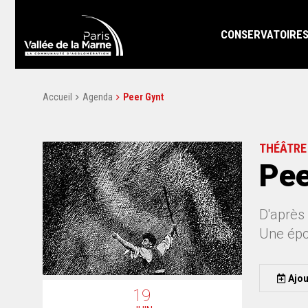
CONSERVATOIRE
Accueil
Agenda
Peer Gynt
THÉÂTRE
Pee
D'après
Une épop
Ajou
19