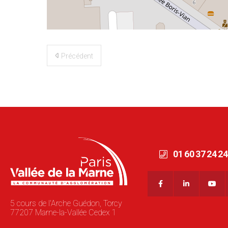
©
OpenStreetMap
contributors
Précédent
01 60 37 24 24
5 cours de l'Arche Guédon, Torcy
77207 Marne-la-Vallée Cedex 1