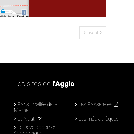
i
Suivant
Les sites de
l'Agglo
Paris - Vallée de la
Les Passerelles
Marne
Le Nautil
Les médiathèques
Le Développement
économique