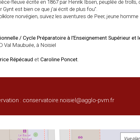
ièce-fleuve écrite en 1867 par Henrik Ibsen, peuplée de trolls
r Gynt est bien ce que j’ai écrit de plus fou".
 folklore norvégien, suivez les aventures de Peer, jeune homme
ionnelle / Cycle Préparatoire à l’Enseignement Supérieur et 
 Val Maubuée, à Noisiel
atrice Répécaud
et
Caroline Poncet
.
vation : conservatoire.noisiel@agglo-pvm.fr