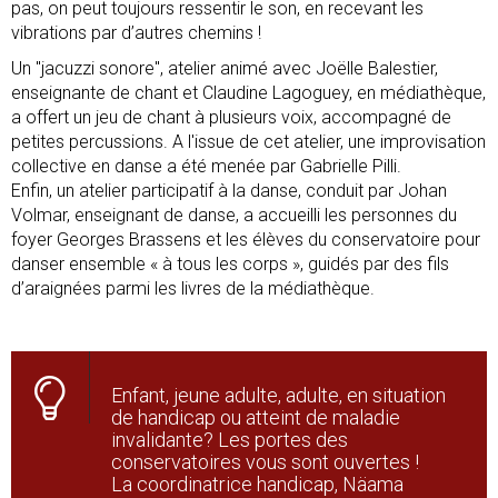
pas, on peut toujours ressentir le son, en recevant les
vibrations par d’autres chemins !
Un "jacuzzi sonore", atelier animé avec Joëlle Balestier,
enseignante de chant et Claudine Lagoguey, en médiathèque,
a offert un jeu de chant à plusieurs voix, accompagné de
petites percussions. A l'issue de cet atelier, une improvisation
collective en danse a été menée par Gabrielle Pilli.
Enfin, un atelier participatif à la danse, conduit par Johan
Volmar, enseignant de danse, a accueilli les personnes du
foyer Georges Brassens et les élèves du conservatoire pour
danser ensemble « à tous les corps », guidés par des fils
d’araignées parmi les livres de la médiathèque.
Enfant, jeune adulte, adulte, en situation
de handicap ou atteint de maladie
invalidante? Les portes des
conservatoires vous sont ouvertes !
La coordinatrice handicap, Näama