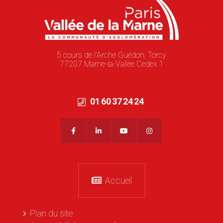
5 cours de l'Arche Guédon, Torcy
77207 Marne-la-Vallée Cedex 1
01 60 37 24 24
Accueil
Plan du site